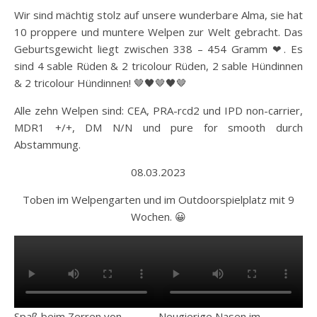
Wir sind mächtig stolz auf unsere wunderbare Alma, sie hat
10 proppere und muntere Welpen zur Welt gebracht. Das
Geburtsgewicht liegt zwischen 338 – 454 Gramm ❤. Es
sind 4 sable Rüden & 2 tricolour Rüden, 2 sable Hündinnen
& 2 tricolour Hündinnen! 🤎🖤🤎🖤🤎
Alle zehn Welpen sind: CEA, PRA-rcd2 und IPD non-carrier,
MDR1 +/+, DM N/N und pure for smooth durch
Abstammung.
08.03.2023
Toben im Welpengarten und im Outdoorspielplatz mit 9
Wochen. 😀
Spaß beim Zerren von
Neugierige Nasen im