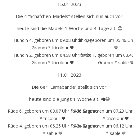
15.01.2023
Die 4 “Schäfchen-Mädels” stellen sich nun auch vor:
heute sind die Mädels 1 Woche und 4 Tage alt. 😉
Hündin 4, geboren um 09.05 Uhr * 404
Hündin 3, geboren um 05.46 Uhr *
Gramm * tricolour 🖤
🤎
Hündin 2, geboren um 04.58 Uhr * 426
Hündin 1, geboren um 03.40 U
Gramm * tricolour 🖤
Gramm * sable 🤎
11.01.2023
Die 6er “Lamabande” stellt sich vor:
heute sind die Jungs 1 Woche alt. 🦙😉
Rüde 6, geboren um 08.07 Uhr * 406 Gramm
Rüde 5, geboren um 07.29 Uhr *
* tricolour 🖤
* tricolour 🖤
Rüde 4, geboren um 06.25 Uhr * 424 Gramm
Rüde 3, geboren um 06.12 Uhr *
* sable 🤎
* sable 🤎